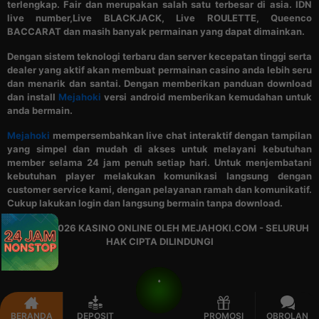
terlengkap. Fair dan merupakan salah satu terbesar di asia. IDN
live number,Live BLACKJACK, Live ROULETTE, Queenco
BACCARAT dan masih banyak permainan yang dapat dimainkan.
Dengan sistem teknologi terbaru dan server kecepatan tinggi serta
dealer yang aktif akan membuat permainan casino anda lebih seru
dan menarik dan santai. Dengan memberikan panduan download
dan install
Mejahoki
versi android memberikan kemudahan untuk
anda bermain.
Mejahoki
mempersembahkan live chat interaktif dengan tampilan
yang simpel dan mudah di akses untuk melayani kebutuhan
member selama 24 jam penuh setiap hari. Untuk menjembatani
kebutuhan player melakukan komunikasi langsung dengan
customer service kami, dengan pelayanan ramah dan komunikatif.
Cukup lakukan login dan langsung bermain tanpa download.
© 2015 - 2026 KASINO ONLINE OLEH MEJAHOKI.COM - SELURUH
HAK CIPTA DILINDUNGI
BERANDA
DEPOSIT
PROMOSI
OBROLAN