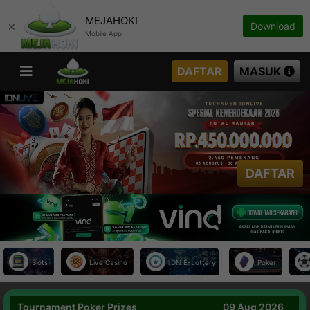
MEJAHOKI
×
Download
Mobile App
DAFTAR
MASUK
DAFTAR
Slots
Live Casino
IDN E-Lottery
Poker
Tournament Poker Prizes
09 Aug 2026