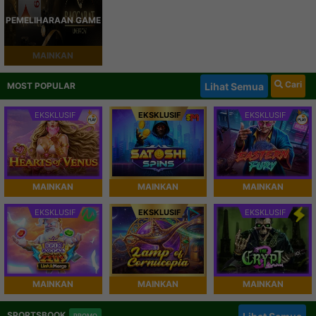
PEMELIHARAAN GAME
MAINKAN
Cari
Lihat Semua
MOST POPULAR
EKSKLUSIF
EKSKLUSIF
EKSKLUSIF
MAINKAN
MAINKAN
MAINKAN
EKSKLUSIF
EKSKLUSIF
EKSKLUSIF
MAINKAN
MAINKAN
MAINKAN
SPORTSBOOK
Lihat Semua
PROMO