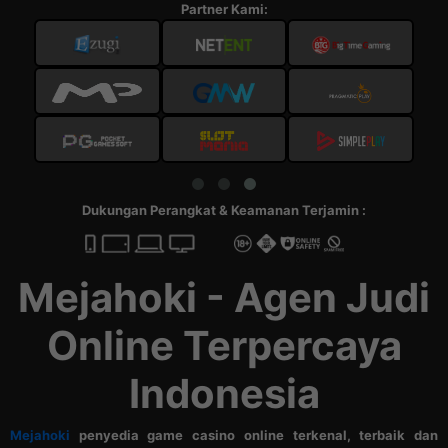
Partner Kami:
Dukungan Perangkat & Keamanan Terjamin :
Mejahoki - Agen Judi
Online Terpercaya
Indonesia
Mejahoki
penyedia game casino online terkenal, terbaik dan