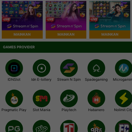
MAINKAN
MAINKAN
MAINKAN
GAMES PROVIDER
IDNSlot
Idn E-lottery
Stream N Spin
Spadegaming
Microgami
Pragmatic Play
Slot Mania
Playtech
Habanero
Nolimit Cit